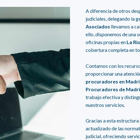
A diferencia de otros des
judiciales, delegando la g
Asociados
llevamos a ca
ello, disponemos de una s
oficinas propias en
La Ri
cobertura completa en tod
Contamos con los recurso
proporcionar una atención
procuradores en Madr
Procuradores de Madr
trabajo efectiva y disting
nuestros servicios.
Gracias a esta estructur
actualizado de las normat
judicial, ofreciendo servi