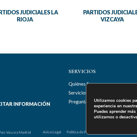
RTIDOS JUDICIALES LA
PARTIDOS JUDICIAL
RIOJA
VIZCAYA
SERVICIOS
Quiénes Somos
Servicios
Utilizamos cookies pa
Preguntas frecuentes
CITAR INFORMACIÓN
experiencia en nuestr
Puedes aprender más 
utilizamos o desactiv
Aviso Legal
Política de Privacidad
Política de Cookie
País Vasco y Madrid