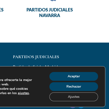
ES
PARTIDOS JUDICIALES
NAVARRA
PARTIDOS JUDICIALES
Partidos Judiciales Madrid
Otros Partidos Judiciales
Aceptar
ra ofrecerte la mejor
a web.
Rechazar
sobre qué cookies
arlas en los
ajustes
.
Ajustes
F
L
s
Accesibilidad
Configuración de Cookies
a
i