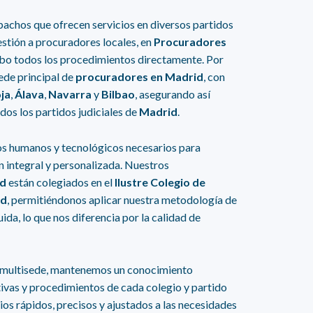
pachos que ofrecen servicios en diversos partidos
estión a procuradores locales, en
Procuradores
bo todos los procedimientos directamente. Por
ede principal de
procuradores en Madrid
, con
oja
,
Álava
,
Navarra
y
Bilbao
, asegurando así
os los partidos judiciales de
Madrid
.
s humanos y tecnológicos necesarios para
 integral y personalizada. Nuestros
id
están colegiados en el
Ilustre Colegio de
id
, permitiéndonos aplicar nuestra metodología de
uida, lo que nos diferencia por la calidad de
a multisede, mantenemos un conocimiento
ivas y procedimientos de cada colegio y partido
cios rápidos, precisos y ajustados a las necesidades