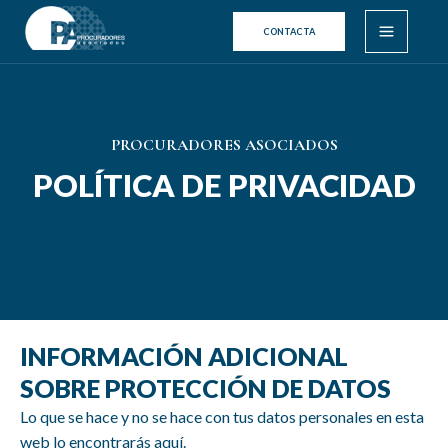
Ir
Main
CONTACTA
al
Menu
contenido
PROCURADORES ASOCIADOS
POLÍTICA DE PRIVACIDAD
INFORMACIÓN ADICIONAL
SOBRE PROTECCIÓN DE DATOS
Lo que se hace y no se hace con tus datos personales en esta
web lo encontrarás aquí.